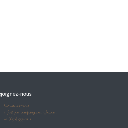
joignez-nous
Contactez-nous
info@yourcompany.example.com
+1 (650) 555-0111