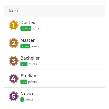
Rangs
Docteur
point
s
10 000
Master
point
s
2 000
Bachelier
point
s
500
Etudiant
point
s
100
Novice
point
s
1