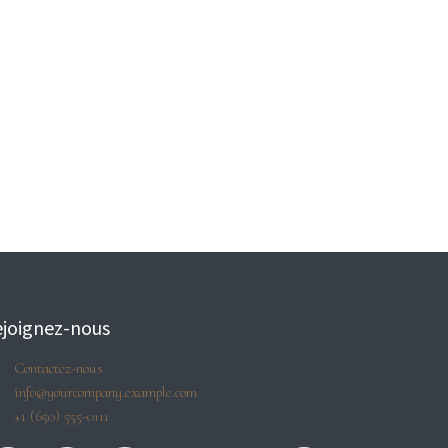
joignez-nous
Contactez-nous
info@yourcompany.example.com
+1 (650) 555-0111