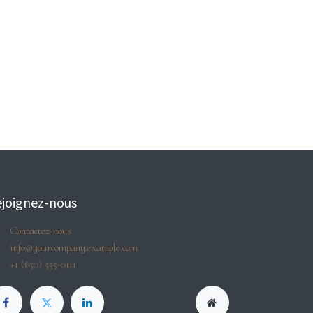
joignez-nous
Contactez-nous
info@yourcompany.example.com
+1 (650) 555-0111