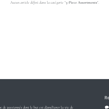
Aucun article défini dans la catégorie "
3-Piece Assortments
".
Re
de passionnés dont le but est d'améliorer la vie de